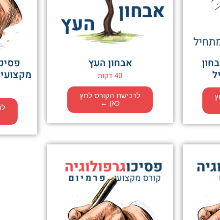
חון
אבחון העץ
פסיכו
ל
מקצועי 
40 דקות
לרכישת הקורס לחץ
ץ
כאן ←
לר