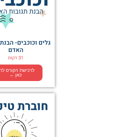
גלים וכוכבים- הבנת 
האדם
31 דקות
לרכישת הקורס לח
כאן ←