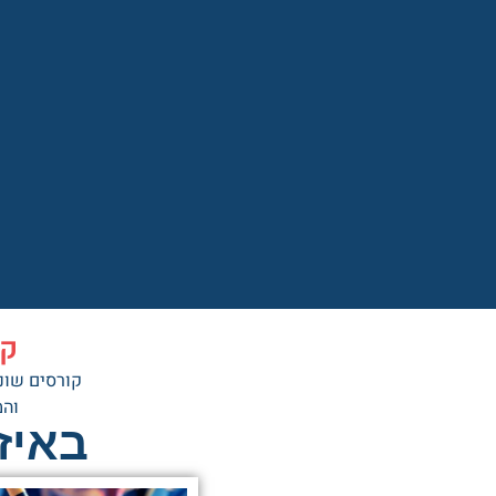
קו
קורסים שוני
והמ
באיז