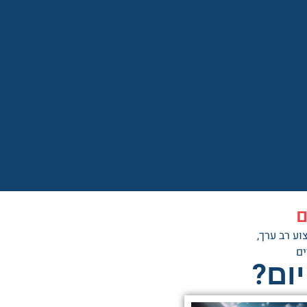
ם
וע רב ערך,
ים
ום?