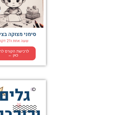
סימני מצוקה בצי
שעה אחת ו21 דקות
לרכישת הקורס לח
כאן ←