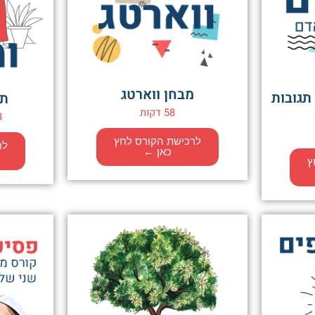
מבחן ווארטג
תגובות
תע
58 דקות
3 שעות
לרכישת הקורס לחץ
לר
כאן ←
ץ