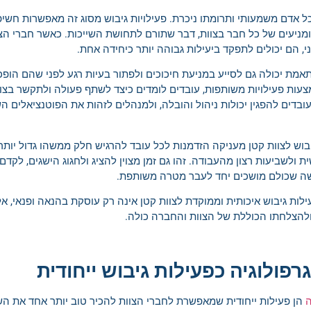
כל אדם משמעותי ותרומתו ניכרת. פעילויות גיבוש מסוג זה מאפשרות חשי
 ומניעים של כל חבר בצוות, דבר שתורם לתחושת השייכות. כאשר חברי הצו
, הם יכולים לתפקד ביעילות גבוהה יותר כיחידה אחת.
תאמת יכולה גם לסייע במניעת חיכוכים ולפתור בעיות רגע לפני שהם הופכ
מצעות פעילויות משותפות, עובדים לומדים כיצד לשתף פעולה ולתקשר בצורה
ובדים להפגין יכולות ניהול והובלה, ולמנהלים לזהות את הפוטנציאלים ה
יבוש לצוות קטן מעניקה הזדמנות לכל עובד להרגיש חלק ממשהו גדול יותר
 ולשביעות רצון מהעבודה. זהו גם זמן מצוין להציג ולחגוג הישגים, לקדם 
ה שכולם מושכים יחד לעבר מטרה משותפת.
לות גיבוש איכותית וממוקדת לצוות קטן אינה רק עוסקת בהנאה ופנאי, אל
ולהצלחתו הכוללת של הצוות והחברה כולה.
רפולוגיה כפעילות גיבוש ייחודית
ה
הן פעילות ייחודית שמאפשרת לחברי הצוות להכיר טוב יותר אחד את הש